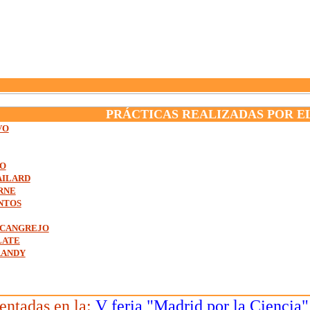
PRÁCTICAS REALIZADAS POR E
VO
DO
AILARD
RNE
NTOS
 CANGREJO
LATE
RANDY
entadas en la:
V feria "Madrid por la Ciencia"