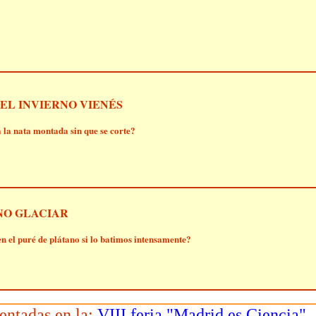
EL INVIERNO VIENÉS
 la nata montada sin que se corte?
NO GLACIAR
 el puré de plátano si lo batimos intensamente?
entadas en la:
VIII feria "Madrid es Ciencia"