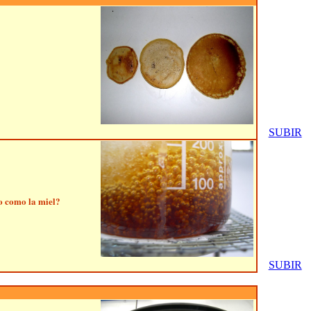
SUBIR
do como la miel?
SUBIR