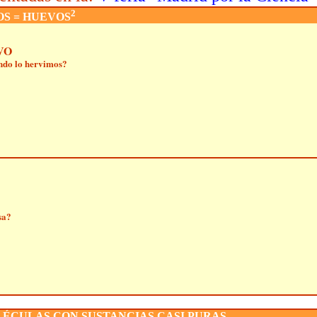
2
S = HUEVOS
VO
ndo lo hervimos?
sa?
ÉCULAS CON SUSTANCIAS CASI PURAS