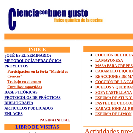
ÍNDICE
COCCIÓN DEL HUE
¿QUÉ ES EL SEMINARIO?
LA MAYONESA
METODOLOGÍA PEDAGÓGICA
MASA PARA CREPES
PROYECTOS
CARAMELO LÍQUI
Participación en la feria "Madrid es
Ciencia"
REACCIONES DE M
Trabajo en el centro
COCCIÓN DE LA CA
Cursillos impartidos
DUELOS Y QUEBRA
BASES TEÓRICAS
SOPA CASTELLANA
PROTOCOLOS DE
PRÁCTICAS
ESPUMA DE ATÚN Y
BIBLIOGRAFÍA
PASTEL DE CHOCO
ARTÍCULOS PUBLICADOS
ZABAGLIONE AL B
ENLACES
ESPUMA DE LIMÓN
PÁGINA INICIAL
LIBRO DE VISITAS
Actividades pres