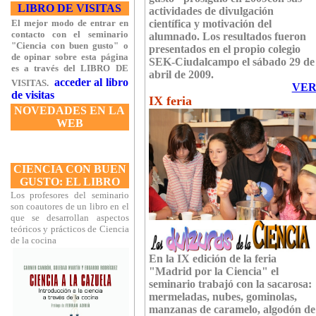
LIBRO DE VISITAS
actividades de divulgación
El mejor modo de entrar en
científica y motivación del
contacto con el seminario
alumnado. Los resultados fueron
"Ciencia con buen gusto" o
presentados en el propio colegio
de opinar sobre esta página
SEK-Ciudalcampo el sábado 29 de
es a través del LIBRO DE
abril de 2009.
acceder al libro
VISITAS.
VE
de visitas
IX feria
NOVEDADES EN LA
WEB
CIENCIA CON BUEN
GUSTO:
EL LIBRO
Los profesores del seminario
son coautores de un libro en el
que se desarrollan aspectos
teóricos y prácticos de Ciencia
de la cocina
En la IX edición de la feria
"Madrid por la Ciencia" el
seminario trabajó con la sacarosa:
mermeladas, nubes, gominolas,
manzanas de caramelo, algodón de