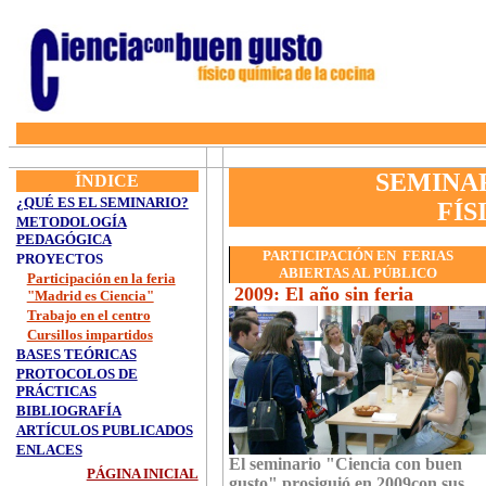
SEMINAR
ÍNDICE
¿QUÉ ES EL SEMINARIO?
FÍS
METODOLOGÍA
PEDAGÓGICA
PARTICIPACIÓN EN FERIAS
PROYECTOS
ABIERTAS AL PÚBLICO
Participación en la feria
2009: El año sin feria
"Madrid es Ciencia"
Trabajo en el centro
Cursillos impartidos
BASES TEÓRICAS
PROTOCOLOS DE
PRÁCTICAS
BIBLIOGRAFÍA
ARTÍCULOS PUBLICADOS
ENLACES
El seminario "Ciencia con buen
PÁGINA INICIAL
gusto" prosiguió en 2009con sus